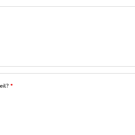
eil?
*