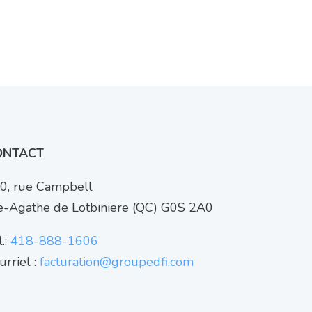
ONTACT
0, rue Campbell
e-Agathe de Lotbiniere (QC) G0S 2A0
.:
418-888-1606
urriel :
facturation@groupedfi.com